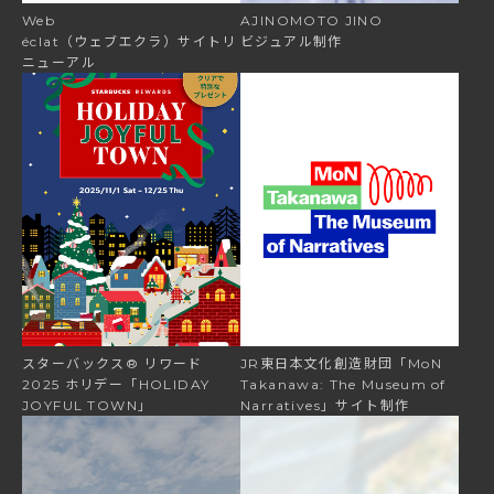
Web
AJINOMOTO
JINO
éclat（ウェブエクラ）サイトリ
ビジュアル制作
ニューアル
スターバックス®
リワード
JR東日本文化創造財団「MoN
2025
ホリデー「HOLIDAY
Takanawa:
The
Museum
of
JOYFUL
TOWN」
Narratives」サイト制作