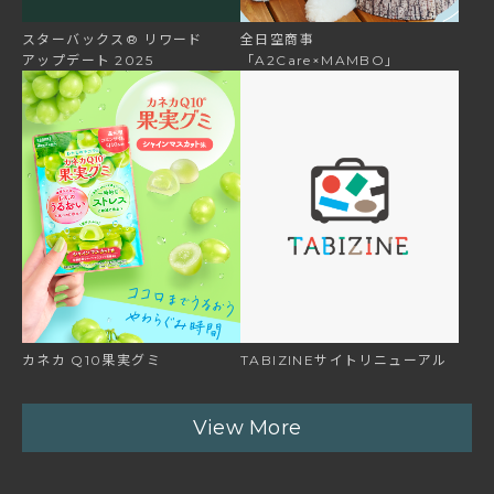
スターバックス®
リワード
全日空商事
アップデート
2025
「A2Care×MAMBO」
カネカ
Q10果実グミ
TABIZINEサイトリニューアル
View More