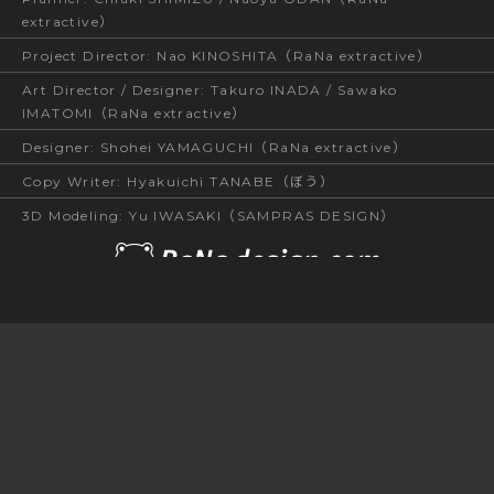
extractive）
Project Director
:
Nao KINOSHITA（RaNa extractive）
Art Director / Designer
:
Takuro INADA / Sawako
IMATOMI（RaNa extractive）
Designer
:
Shohei YAMAGUCHI（RaNa extractive）
Copy Writer
:
Hyakuichi TANABE（ぼう）
3D Modeling
:
Yu IWASAKI（SAMPRAS DESIGN）