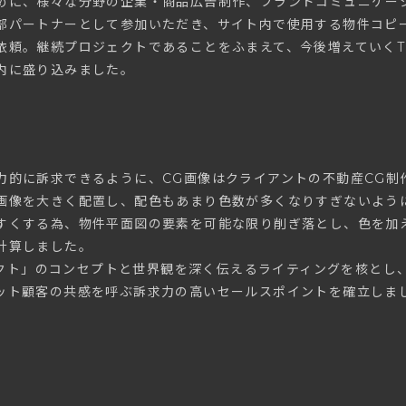
めに、様々な分野の企業・商品広告制作、ブランドコミュニケー
パートナーとして参加いただき、サイト内で使用する物件コピーや
頼。継続プロジェクトであることをふまえて、今後増えていくTH
内に盛り込みました。
力的に訴求できるように、CG画像はクライアントの不動産CG制
画像を大きく配置し、配色もあまり色数が多くなりすぎないよう
すくする為、物件平面図の要素を可能な限り削ぎ落とし、色を加
計算しました。
ジェクト」のコンセプトと世界観を深く伝えるライティングを核と
ット顧客の共感を呼ぶ訴求力の高いセールスポイントを確立しま