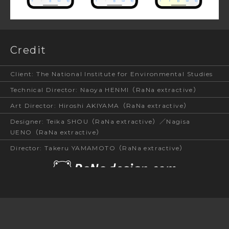
Credit
Client
:
The National Institute for Environmental Studies
Technical Director
:
Naoya HENMI（RaNa extractive）
Art Director
:
Hiroshi AKIYAMA（RaNa extractive）
Designer
:
Teika SHOU（RaNa extractive）／Nagisa
UENO（RaNa extractive）
Director
:
Takeru YAMAMOTO（RaNa extractive）