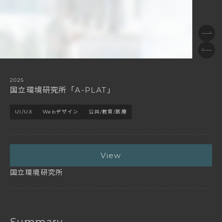
2025
国立環境研究所「A-PLAT」
UI/UX
Webデザイン
公共/教育/医療
View
国立環境研究所