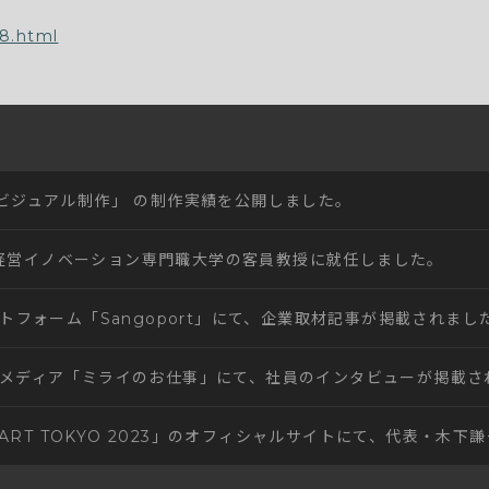
8.html
NO ビジュアル制作」 の制作実績を公開しました。
情報経営イノベーション専門職大学の客員教授に就任しました。
トフォーム「Sangoport」にて、企業取材記事が掲載されまし
メディア「ミライのお仕事」にて、社員のインタビューが掲載さ
NART TOKYO 2023」のオフィシャルサイトにて、代表・木