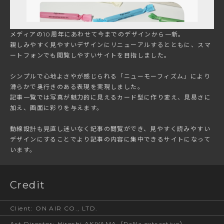
メディアの10周年にあわせて今までのデザインから一新。
親しみやすく見やすいデザインにリニューアルするとともに、スマ
ートフォンでも閲覧しやすいサイトを目指しました。
シンプルで心地よさやが感じられる「ニューモーフィズム」により
滑らかで奥行きのある表現を実現しました。
記事一覧では写真が魅力的に見えるカード型に作り変え、見易さに
加え、画面に彩りを与えます。
動線設計も見直し迷いなく記事の閲覧ができ、見やすく読みやすい
デザインにすることでより記事の内容に集中できるサイトになって
います。
Credit
Client
:
ON AIR CO., LTD.
Art Director
:
Hiroshi AKIYAMA（RaNa extractive）