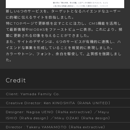
新しい6つのサービスを、ターゲットとなるハイエンドなユーザー
に的確に伝えるサイトを目指しました。
特にTOPページで更新感を出すことに注力し、CMS機能を活用し
て最新情報やWORKSをファーストビューに表示。これにより、頻
繁に更新される印象を与えることができました。
また、サイトのデザインは、6つのサービスが有機的に連携し、ハ
イエンドな事業を形成していることを視覚的に表現しました。
カラーやトーン、フォント、余白を駆使して、上質感を強調しまし
た。
Credit
Client
:
Yamada Family Co.
Creative Director
:
Ken KINOSHITA（RANA UNITED）
Designer
:
Nagisa UENO（RaNa extractive）／Mayu
ISHIO（RaNa design）／Miku OZAKI（RaNa design）
Director
:
Takeru YAMAMOTO（RaNa extractive）