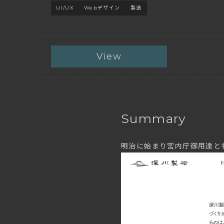
UI/UX
Webデザイン
製造
View
Summary
明治に始まり宮内庁御用達と