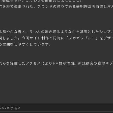
川製磁の想い、こだわりを情緒的に伝えること。
究を経て追求された、ブランドの誇りである透明感ある白磁と澄
る鮮やかな青と、うつわの透き通るような白を基調としたシンプ
現しました。今回サイト制作と同時に「フカガワブルー」をデザ
の展開をしやすくしています。
れらを経由したアクセスによりPV数が増加。新規顧客の獲得や
scovery go